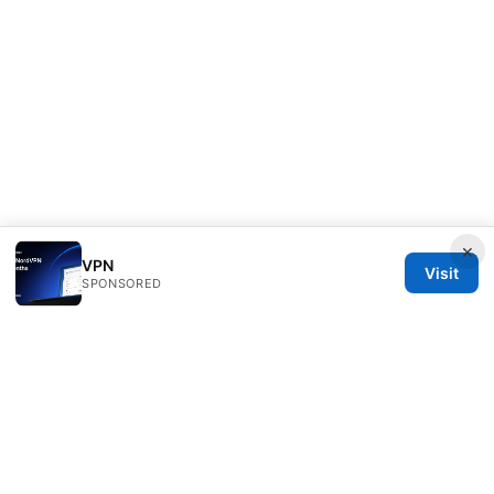
×
VPN
Visit
SPONSORED
IN Canada LLC
1201 Third Avenue
Seattle, WA, 98101
US
contact@in-canada.org
+1-617-555-0141
About
Privacy Policy
Terms of Use