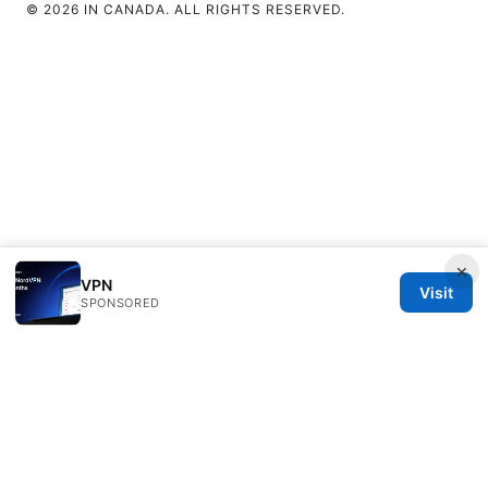
© 2026 IN CANADA. ALL RIGHTS RESERVED.
×
VPN
Visit
SPONSORED
IN Canada LLC
1201 Third Avenue
Seattle, WA, 98101
US
contact@in-canada.org
+1-617-555-0141