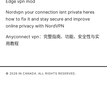
Edge vpn mod
Nordvpn your connection isnt private heres
how to fix it and stay secure and improve
online privacy with NordVPN
Anyconnect vpn：完整指南、功能、安全性与实
用教程
© 2026 IN CANADA. ALL RIGHTS RESERVED.