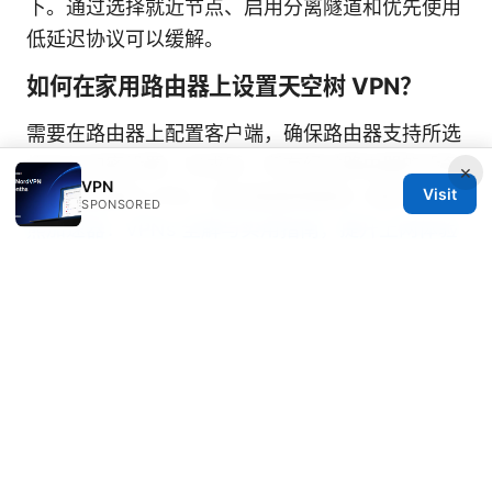
下。通过选择就近节点、启用分离隧道和优先使用
低延迟协议可以缓解。
如何在家用路由器上设置天空树 VPN？
需要在路由器上配置客户端，确保路由器支持所选
协议与加密设置。完成后，所有经过路由器的设备
×
VPN
Visit
都将自动通过 VPN，适合家庭网络统一保护。
大
SPONSORED
熊加速器：VPNs 全解与实用指南，提升上网体验
与隐私保护
Sources:
Nordvpn dedicated ip review 2026: Fixed IP
Addresses, Setup, Pricing, and Pros & Cons
The Ultimate Guide Best VPN For Your Ugreen
NAS In 2026: Turbocharge Your Private Cloud,