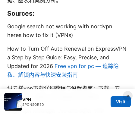
据、图表和案例分析。
Sources:
Google search not working with nordvpn
heres how to fix it (VPNs)
How to Turn Off Auto Renewal on ExpressVPN
a Step by Step Guide: Easy, Precise, and
Updated for 2026
Free vpn for pc — 追踪隐
私、解锁内容与快速安装指南
纵云梯vpn下载详细教程与设置指南：下载、安
×
装、配置、测速与在中国使用注意事项
VPN
Visit
SPONSORED
Edge vpn mod apk 1.1.5 and safer VPN
alternatives for mobile users
Is edge vpn good reddit