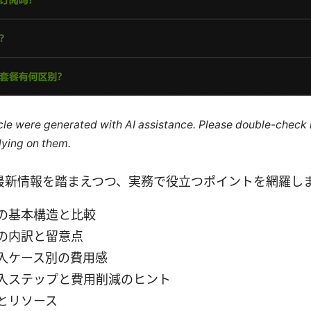
ticle were generated with AI assistance. Please double-check
lying on them.
最新情報を踏まえつつ、実務で役立つポイントを網羅しま
の基本構造と比較
の内訳と留意点
入ケース別の費用感
入ステップと費用削減のヒント
とリソース