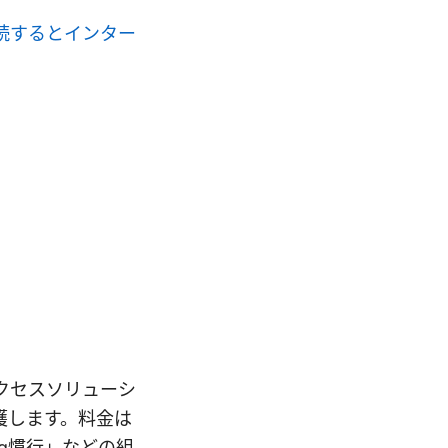
接続するとインター
なアクセスソリューシ
護します。料金は
ng慣行」などの組