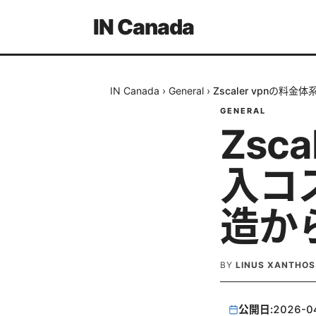
IN Canada
IN Canada
›
General
›
Zscaler vpn
GENERAL
Zsc
入コ
造か
BY
LINUS XANTHOS
公開日:
2026-0