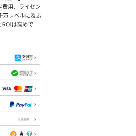
定費用、ライセン
千万レベルに及ぶ
ROIは高めで