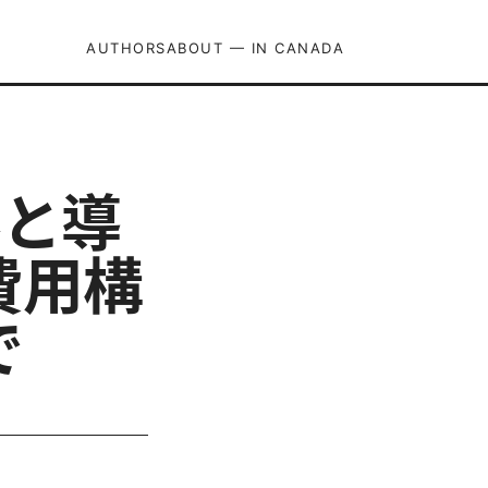
AUTHORS
ABOUT — IN CANADA
系と導
費用構
で