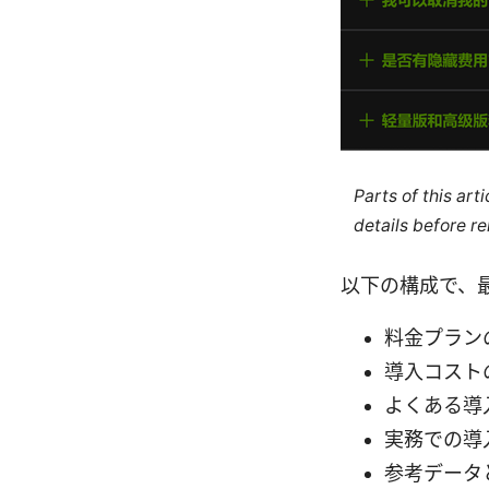
Parts of this ar
details before re
以下の構成で、
料金プラン
導入コスト
よくある導
実務での導
参考データ