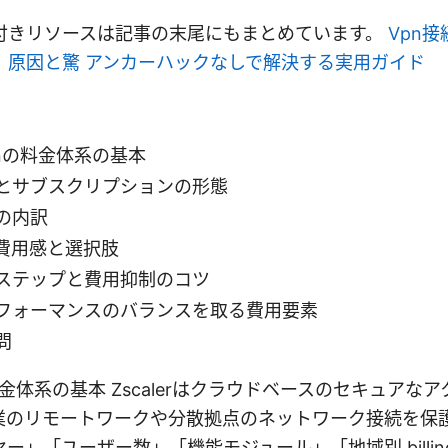
付きリソースは記事の末尾にもまとめています。
Vpn
！原因と驚 アンカーハックなしで解決する実用ガイド
 vpnの料金体系の基本
とサブスクリプションの形態
の内訳
費用感と選択肢
ステップと費用抑制のコツ
フォーマンスのバランスを取る費用要素
問
pnの料金体系の基本 Zscalerはクラウドベースのセキュア
業のリモートワークや分散拠点のネットワーク接続を保
ー」「ユーザー数」「機能モジュール」「地域別 billi