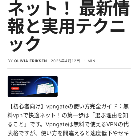
ネット！ 最新情
報と実用テクニ
ック
BY
OLIVIA ERIKSEN
·
2026年4月12日
·
1
MIN
【初心者向け】vpngateの使い方完全ガイド：無
料vpnで快適ネット！の第一歩は「選ぶ理由を知
ること」です。Vpngateは無料で使えるVPNの代
表格ですが、使い方を間違えると速度低下やセキ