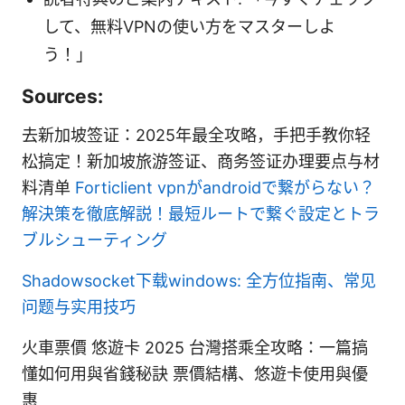
して、無料VPNの使い方をマスターしよ
う！」
Sources:
去新加坡签证：2025年最全攻略，手把手教你轻
松搞定！新加坡旅游签证、商务签证办理要点与材
料清单
Forticlient vpnがandroidで繋がらない？
解決策を徹底解説！最短ルートで繋ぐ設定とトラ
ブルシューティング
Shadowsocket下载windows: 全方位指南、常见
问题与实用技巧
火車票價 悠遊卡 2025 台灣搭乘全攻略：一篇搞
懂如何用與省錢秘訣 票價結構、悠遊卡使用與優
惠