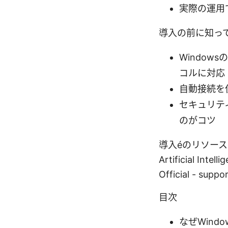
実際の運用
導入の前に知っておき
Window
コルに対応
自動接続を
セキュリテ
のがコツ
導入éのリソース（参
Artificial Intel
Official - supp
目次
なぜWind