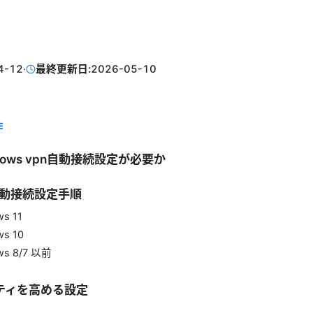
4-12
·
最終更新日:
2026-05-10
E
dows vpn自動接続設定が必要か
自動接続設定手順
s 11
ws 10
ws 8/7 以前
ティを高める設定