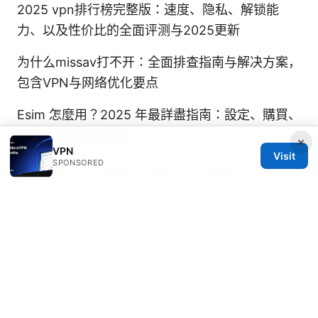
2025 vpn排行榜完整版：速度、隐私、解锁能
力、以及性价比的全面评测与2025更新
为什么missav打不开：全面排查指南与解决方案，
包含VPN与网络优化要点
Esim 怎麼用？2025 年最詳盡指南：設定、購買、
出國、換手機全解析
×
VPN
Visit
SPONSORED
Difference between sobel and prewitt edge
detection
Vpn 接続を追加または変更する
windows: VPN設定の完全ガイド
© 2026 IN CANADA. ALL RIGHTS RESERVED.