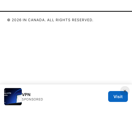
© 2026 IN CANADA. ALL RIGHTS RESERVED.
×
VPN
Visit
SPONSORED
IN Canada LLC
1201 Third Avenue
Seattle, WA, 98101