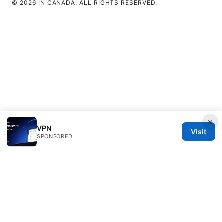
© 2026 IN CANADA. ALL RIGHTS RESERVED.
×
VPN
Visit
SPONSORED
IN Canada LLC
1201 Third Avenue
Seattle, WA, 98101
US
contact@in-canada.org
+1-617-555-0141