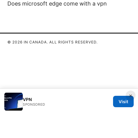
Does microsoft edge come with a vpn
© 2026 IN CANADA. ALL RIGHTS RESERVED.
×
VPN
Visit
SPONSORED
IN Canada LLC
1201 Third Avenue
Seattle, WA, 98101