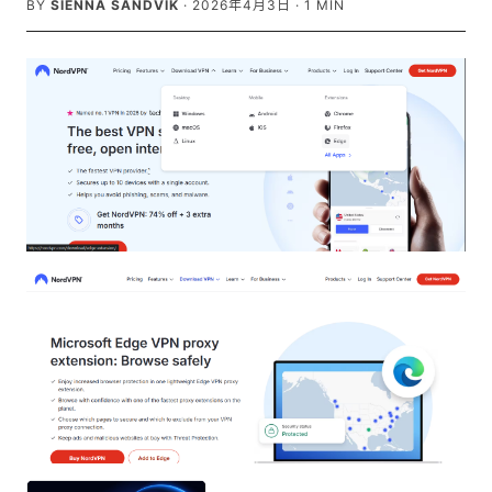
BY
SIENNA SANDVIK
·
2026年4月3日
·
1
MIN