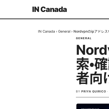
IN Canada
IN Canada
›
General
›
Nordvpnのipアド
GENERAL
Nor
索・
者向
BY
PRIYA QUIRICO
·