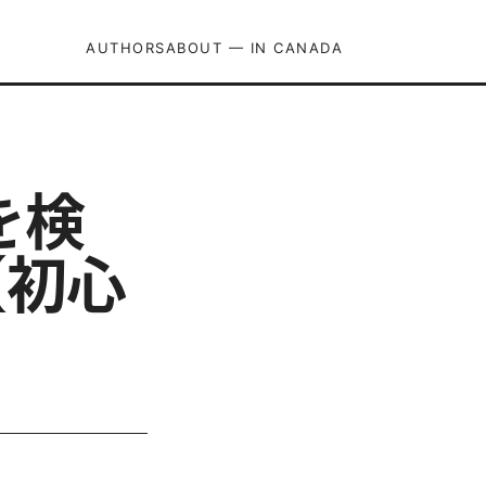
AUTHORS
ABOUT — IN CANADA
を検
【初心