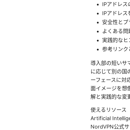
IPアドレ
IPアドレ
安全性とプ
よくある問
実践的なヒ
参考リンク
導入部の短いサマ
に応じて別の国
ーフェースに対
面イメージを想
解と実践的な変
使えるリソース（未リ
Artificial Intell
NordVPN公式サイ