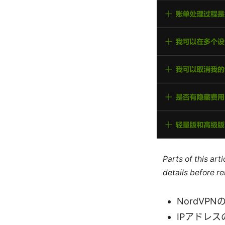
Parts of this ar
details before re
NordVP
IPアドレ