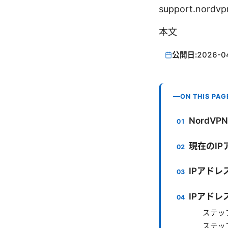
support.nordvp
本文
公開日:
2026-0
ON THIS PAG
NordV
現在のIP
IPアド
IPアド
ステップ
ステッ