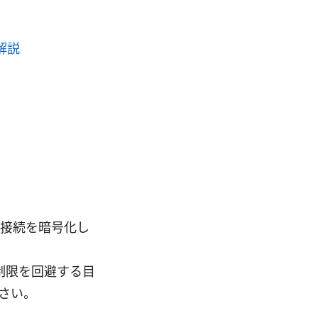
解説
ト接続を暗号化し
制限を回避する目
さい。