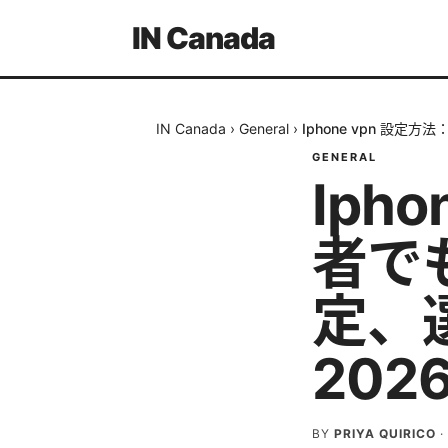
IN Canada
IN Canada
›
General
›
Iphone vpn 設
GENERAL
Iph
者で
定、
202
BY
PRIYA QUIRICO
·