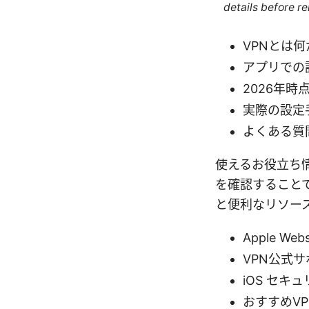
details before re
VPNとは
アプリでの
2026年
実際の設定
よくある質
使えるお役立ち情
を確認すること
と便利なリソー
Apple Webs
VPN公式サポー
iOS セキュ
おすすめVPNガ