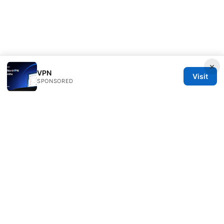
×
VPN
Visit
SPONSORED
IN Canada LLC
1201 Third Avenue
Seattle, WA, 98101
US
contact@in-canada.org
+1-617-555-0141
About
Privacy Policy
Terms of Use