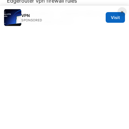
Edgerouter vpn firewall rules
×
Github下载加速网站：全面指南与最佳实践，提升
VPN
Visit
SPONSORED
中国用户的访问速度与稳定性
Esim 台灣大哥大：最完整的申請、設定與更換教
學 2026年更新 全面指南
【2026年版】vpn契約
の料金はいくら？月額・年額相場】VPN契約の料
金を徹底解説＆最新情報
NhkプラスをNordVPNで視聴する方法：海外か
らのアクセスを簡単に攻略
© 2026 IN CANADA. ALL RIGHTS RESERVED.