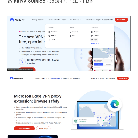
BY
PRIYA QUIRICO
·
2026年4月12日
·
1
MIN