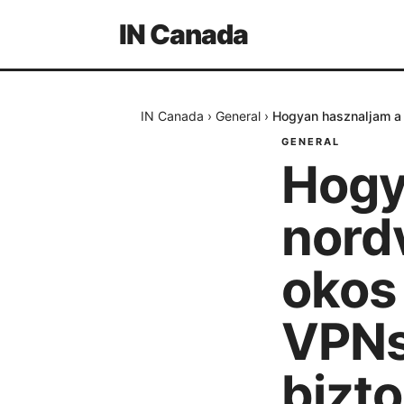
IN Canada
IN Canada
›
General
›
Hogyan hasznaljam a n
GENERAL
Hogy
nordv
okos 
VPNs 
bizt