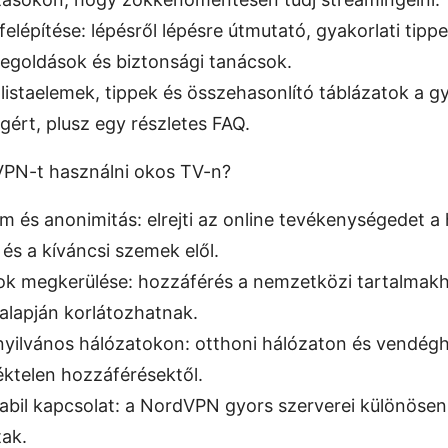
felépítése: lépésről lépésre útmutató, gyakorlati tippe
goldások és biztonsági tanácsok.
istaelemek, tippek és összehasonlító táblázatok a g
gért, plusz egy részletes FAQ.
VPN-t használni okos TV-n?
 és anonimitás: elrejti az online tevékenységedet a 
 és a kíváncsi szemek elől.
k megkerülése: hozzáférés a nemzetközi tartalmak
alapján korlátozhatnak.
nyilvános hálózatokon: otthoni hálózaton és vendégh
téktelen hozzáférésektől.
tabil kapcsolat: a NordVPN gyors szerverei különösen
tak.