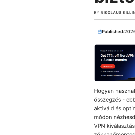
BY
NIKOLAUS KILL
Published:
202
Hogyan hasznalj
összegzés - ebb
aktiváld és opt
módon nézhesd a
VPN kiválasztás
zökkenőmentes é