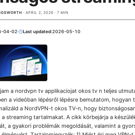
INGSWORTH
·
APRIL 2, 2026
·
7
MIN
6-04-02
·
Last updated:
2026-05-10
am a nordvpn tv applikaciojat okos tv n teljes utmuta
en a videóban lépésről lépésre bemutatom, hogyan t
imalizáld a NordVPN-t okos TV-n, hogy biztonságosan
 streaming tartalmakat. A cikk körbejárja a készülék
át, a gyakori problémák megoldását, valamint a gyor
lményért. Tartalomjegyzék: 1) Miért éri meg VPN-t