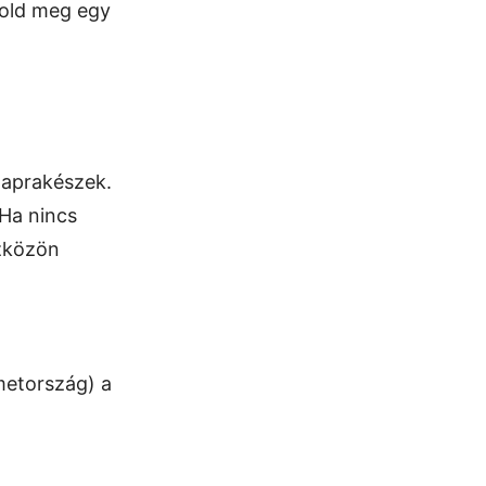
told meg egy
naprakészek.
 Ha nincs
szközön
émetország) a