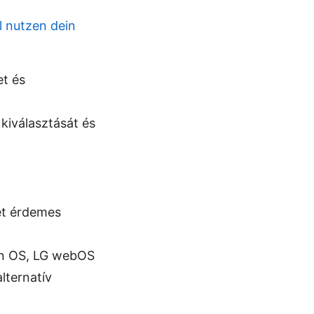
l nutzen dein
et és
kiválasztását és
et érdemes
en OS, LG webOS
lternatív