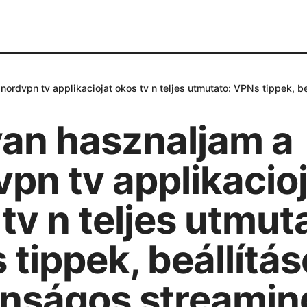
ordvpn tv applikaciojat okos tv n teljes utmutato: VPNs tippek, b
an hasznaljam a
pn tv applikacio
tv n teljes utmut
tippek, beállítás
onságos streamin