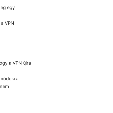
meg egy
, a VPN
hogy a VPN újra
 módokra.
 nem