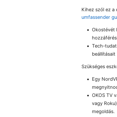
Kihez szól ez a
umfassender gu
Okostévét 
hozzáférés
Tech-tudat
beállításait
Szükséges eszk
Egy NordVP
megnyitnod:
OKOS TV va
vagy Roku)
megoldás.