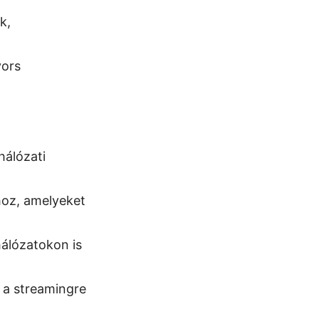
k,
yors
hálózati
hoz, amelyeket
álózatokon is
 a streamingre