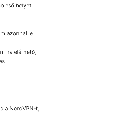
bb eső helyet
om azonnal le
, ha elérhető,
és
ted a NordVPN-t,