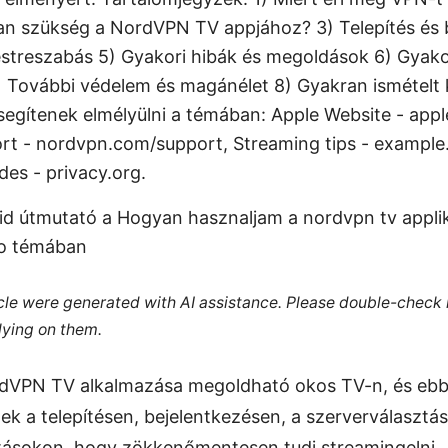
an szükség a NordVPN TV appjához? 3) Telepítés és 
testreszabás 5) Gyakori hibák és megoldások 6) Gyakor
 További védelem és magánélet 8) Gyakran ismételt 
 segítenek elmélyülni a témában: Apple Website - app
t - nordvpn.com/support, Streaming tips - example
des - privacy.org.
id útmutató a Hogyan hasznaljam a nordvpn tv applik
to témában
ticle were generated with AI assistance. Please double-check
lying on them.
rdVPN TV alkalmazása megoldható okos TV-n, és ebb
ek a telepítésen, bejelentkezésen, a szerverválasztá
ításokon, hogy zökkenőmentesen tudj streamingelni.