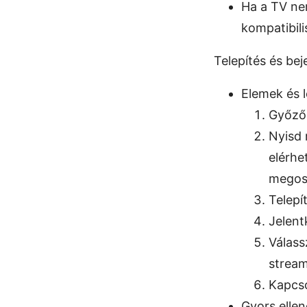
Ha a TV ne
kompatibil
Telepítés és bej
Elemek és 
Győződ
Nyisd 
elérhe
megosz
Telepí
Jelent
Válass
stream
Kapcso
Gyors elle