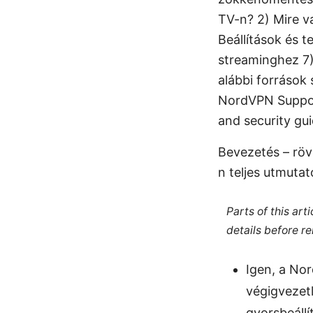
TV-n? 2) Mire v
Beállítások és 
streaminghez 7)
alábbi források
NordVPN Suppor
and security gui
Bevezetés – röv
n teljes utmuta
Parts of this ar
details before re
Igen, a No
végigvezetl
gyorsbeáll