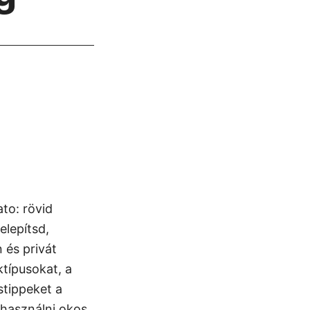
to: rövid
elepítsd,
 és privát
típusokat, a
stippeket a
 használni okos