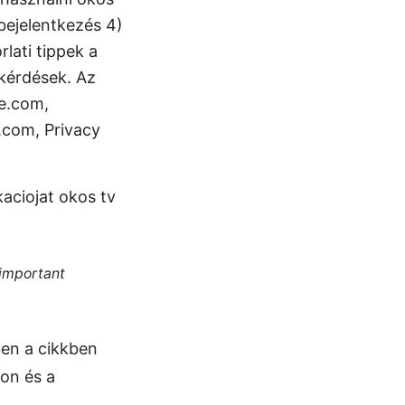
bejelentkezés 4)
lati tippek a
kérdések. Az
le.com,
.com, Privacy
aciojat okos tv
 important
en a cikkben
son és a