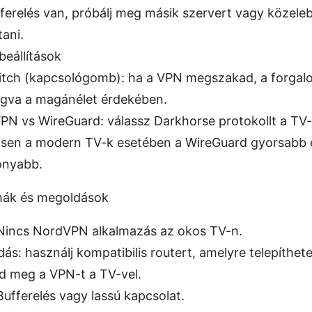
ferelés van, próbálj meg másik szervert vagy közele
tani.
beállítások
witch (kapcsológomb): ha a VPN megszakad, a forgal
gva a magánélet érdekében.
N vs WireGuard: válassz Darkhorse protokollt a TV-n
sen a modern TV-k esetében a WireGuard gyorsabb 
onyabb.
mák és megoldások
Nincs NordVPN alkalmazás az okos TV-n.
ás: használj kompatibilis routert, amelyre telepíthe
d meg a VPN-t a TV-vel.
ufferelés vagy lassú kapcsolat.