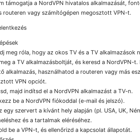
m támogatja a NordVPN hivatalos alkalmazását, fon
is routeren vagy számítógépen megosztott VPN-t.
elentkezés
lépések
j meg róla, hogy az okos TV és a TV alkalmazások 
meg a TV alkalmazásboltját, és keresd a NordVPN-t.
tő alkalmazás, használhatod a routeren vagy más e
tott VPN opciót.
tsd, majd indítsd el a NordVPN alkalmazást a TV-n.
kezz be a NordVPN fiókoddal (e-mail és jelszó).
z egy szervert a kívánt hely alapján (pl. USA, UK, N
eléshez és a tartalmak eléréséhez.
ld be a VPN-t, és ellenőrizd a kapcsolat állapotát.
nőrzés