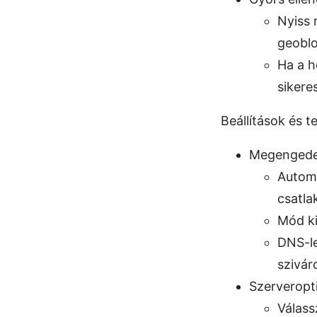
Nyiss 
geoblo
Ha a h
sikere
Beállítások és t
Megengedet
Automa
csatla
Mód ki
DNS-le
szivár
Szerveropt
Válass