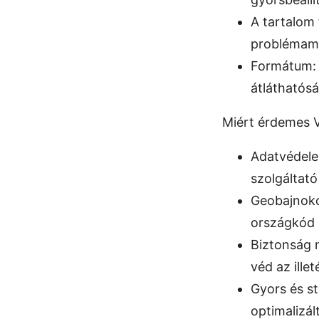
A tartalom 
problémame
Formátum: l
átláthatósá
Miért érdemes 
Adatvédelem
szolgáltató
Geobajnoko
országkód 
Biztonság 
véd az ille
Gyors és s
optimalizál