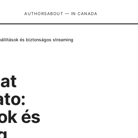
AUTHORS
ABOUT — IN CANADA
eállítások és biztonságos streaming
jat
ato:
ok és
g