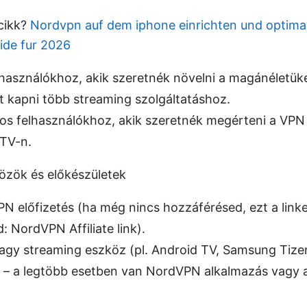
 cikk?
Nordvpn auf dem iphone einrichten und optima
ide fur 2026
használókhoz, akik szeretnék növelni a magánéletük
t kapni több streaming szolgáltatáshoz.
os felhasználókhoz, akik szeretnék megérteni a VPN 
 TV-n.
özök és előkészületek
N előfizetés (ha még nincs hozzáférésed, ezt a link
 NordVPN Affiliate link).
gy streaming eszköz (pl. Android TV, Samsung Tiz
 – a legtöbb esetben van NordVPN alkalmazás vagy a