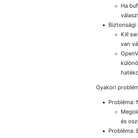
Ha buf
válasz
Biztonsági 
Kill s
van vá
OpenVP
különö
haték
Gyakori problé
Probléma: 
Megold
és osz
Probléma: B