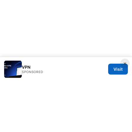
×
VPN
Visit
SPONSORED
IN Canada LLC
1201 Third Avenue
Seattle, WA, 98101
US
contact@in-canada.org
+1-617-555-0141
About
Privacy Policy
Terms of Use