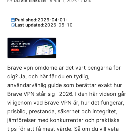
BY
OLIVIA ERIKSEN
·
APRIL 1, 2026
·
7
MIN
Published:
2026-04-01
·
Last updated:
2026-05-10
Brave vpn omdome ar det vart pengarna for
dig? Ja, och här får du en tydlig,
användarvänlig guide som berättar exakt hur
Brave VPN står sig i 2026. I den här videon går
vi igenom vad Brave VPN är, hur det fungerar,
prisbild, prestanda, säkerhet och integritet,
jämförelser med konkurrenter och praktiska
tips för att få mest värde. Så om du vill veta