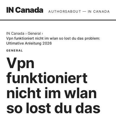
IN Canada
AUTHORS
ABOUT — IN CANADA
IN Canada
›
General
›
Vpn funktioniert nicht im wlan so lost du das problem:
Ultimative Anleitung 2026
GENERAL
Vpn
funktioniert
nicht im wlan
so lost du das