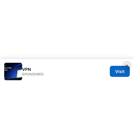
×
VPN
Visit
SPONSORED
IN Canada LLC
1201 Third Avenue
Seattle, WA, 98101
US
contact@in-canada.org
+1-617-555-0141
About
Privacy Policy
Terms of Use