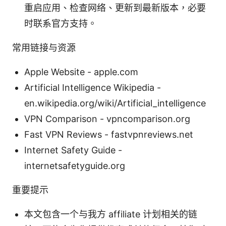
重启应用、检查网络、更新到最新版本，必要
时联系官方支持。
常用链接与资源
Apple Website - apple.com
Artificial Intelligence Wikipedia -
en.wikipedia.org/wiki/Artificial_intelligence
VPN Comparison - vpncomparison.org
Fast VPN Reviews - fastvpnreviews.net
Internet Safety Guide -
internetsafetyguide.org
重要提示
本文包含一个与我方 affiliate 计划相关的链