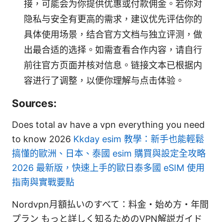
接，可能会为你提供优惠或付款佣金。若你对
隐私与安全有更高的需求，建议优先评估你的
具体使用场景，结合官方文档与独立评测，做
出最合适的选择。如需查看合作内容，请自行
前往官方页面并核对信息。链接文本已根据内
容进行了调整，以便你理解与点击体验。
Sources:
Does total av have a vpn everything you need
to know 2026
Kkday esim 教學：新手也能輕鬆
搞懂的歐洲、日本、泰國 esim 購買與設定全攻略
2026 最新版，快速上手的歐日泰多國 eSIM 使用
指南與實戰要點
Nordvpn月額払いのすべて：料金・始め方・年間
プラン もっと詳しく知るためのVPN解説ガイド