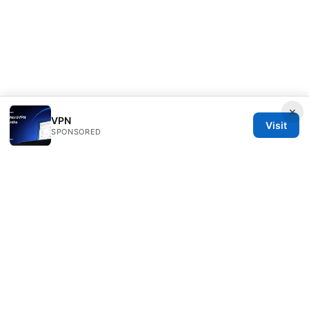
×
VPN
Visit
SPONSORED
IN Canada LLC
1201 Third Avenue
Seattle, WA, 98101
US
contact@in-canada.org
+1-617-555-0141
About
Privacy Policy
Terms of Use