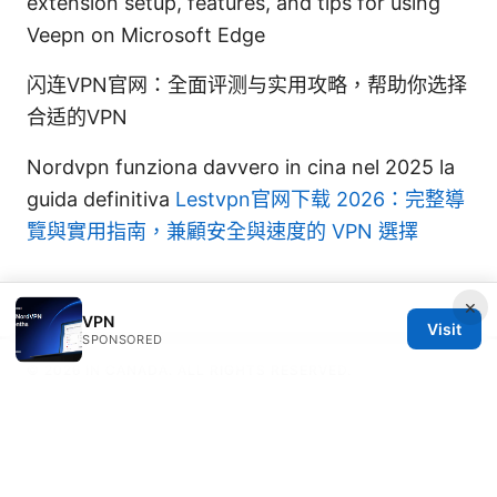
extension setup, features, and tips for using
Veepn on Microsoft Edge
闪连VPN官网：全面评测与实用攻略，帮助你选择
合适的VPN
Nordvpn funziona davvero in cina nel 2025 la
guida definitiva
Lestvpn官网下载 2026：完整導
覽與實用指南，兼顧安全與速度的 VPN 選擇
×
VPN
Visit
SPONSORED
© 2026 IN CANADA. ALL RIGHTS RESERVED.
IN Canada LLC
1201 Third Avenue
Seattle, WA, 98101