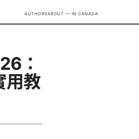
AUTHORS
ABOUT — IN CANADA
2026：
實用教