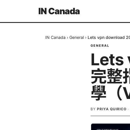
IN Canada
IN Canada
›
General
›
Lets vpn downl
GENERAL
Lets
完整
學（V
BY
PRIYA QUIRICO
·