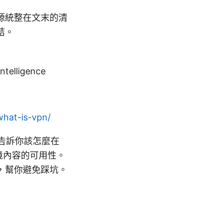
源統整在文末的清
結。
intelligence
what-is-vpn/
核心是告訴你該怎麼在
境內容的可用性。
，幫你避免踩坑。