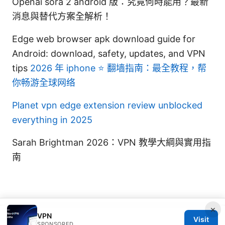
Openai sora 2 android 版：究竟何時能用？最新
消息與替代方案全解析！
Edge web browser apk download guide for
Android: download, safety, updates, and VPN
tips
2026 年 iphone ⭐ 翻墙指南：最全教程，帮
你畅游全球网络
Planet vpn edge extension review unblocked
everything in 2025
Sarah Brightman 2026：VPN 教學大綱與實用指
南
×
VPN
Visit
© 2026 IN CANADA. ALL RIGHTS RESERVED.
SPONSORED