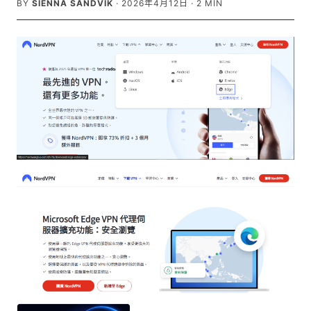
BY
SIENNA SANDVIK
·
2026年4月12日
·
2
MIN