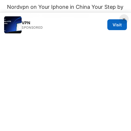
Nordvpn on Your Iphone in China Your Step by
Step Guide to Staying Connected
×
VPN
Visit
SPONSORED
© 2026 IN CANADA. ALL RIGHTS RESERVED.
IN Canada LLC
1201 Third Avenue
Seattle, WA, 98101
US
contact@in-canada.org
+1-617-555-0141
About
Privacy Policy
Terms of Use