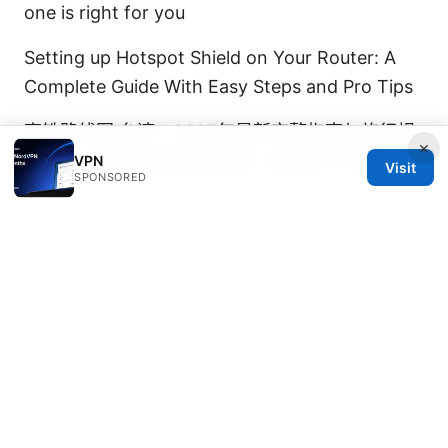
one is right for you
Setting up Hotspot Shield on Your Router: A
Complete Guide With Easy Steps and Pro Tips
高铁路线图 台湾：2025年最新完整指南与旅行规
×
划 VPN 使用与网络安全攻略，跨境访问与隐私保
VPN
Visit
SPONSORED
护
Does NordVPN Provide a Static IP Address and
Should You Get One?
© 2026 IN CANADA. ALL RIGHTS RESERVED.