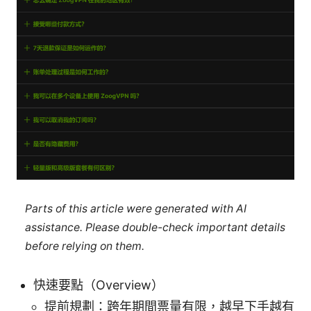
Parts of this article were generated with AI
assistance. Please double-check important details
before relying on them.
快速要點（Overview）
提前規劃：跨年期間票量有限，越早下手越有