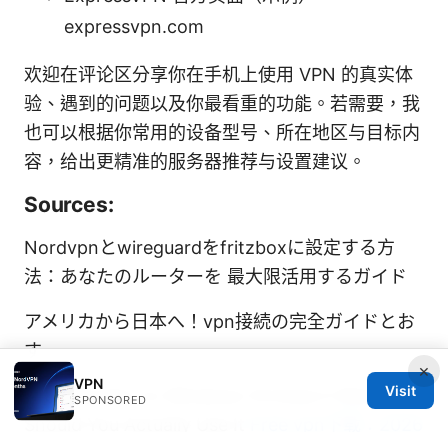
expressvpn.com
欢迎在评论区分享你在手机上使用 VPN 的真实体
验、遇到的问题以及你最看重的功能。若需要，我
也可以根据你常用的设备型号、所在地区与目标内
容，给出更精准的服务器推荐与设置建议。
Sources:
Nordvpnとwireguardをfritzboxに設定する方
法：あなたのルーターを 最大限活用するガイド
アメリカから日本へ！vpn接続の完全ガイドとお
す
×
VPN
Visit
Vpn Monster on Windows 10 Does It Work and
SPONSORED
Should You Actually Use It
Free vpn下载：2026