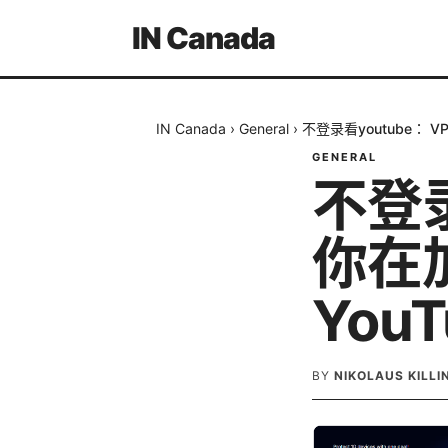
IN Canada
IN Canada
›
General
›
不登录看youtube： 
GENERAL
不登录
你在
You
BY
NIKOLAUS KILL