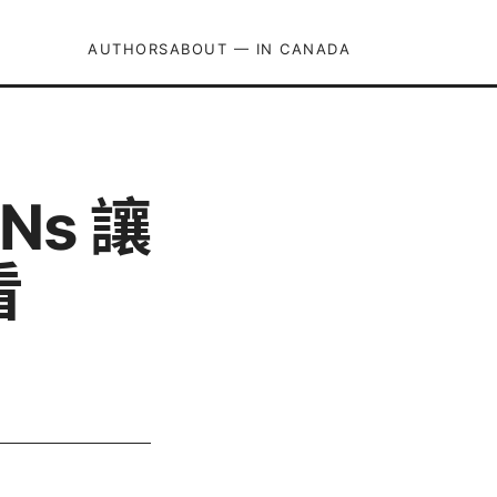
AUTHORS
ABOUT — IN CANADA
Ns 讓
看