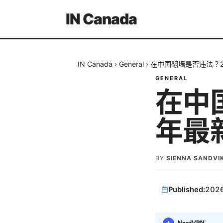
IN Canada
IN Canada
›
General
›
在中国翻墙是否违法？2
GENERAL
在中
年最
BY
SIENNA SANDVI
Published:
202