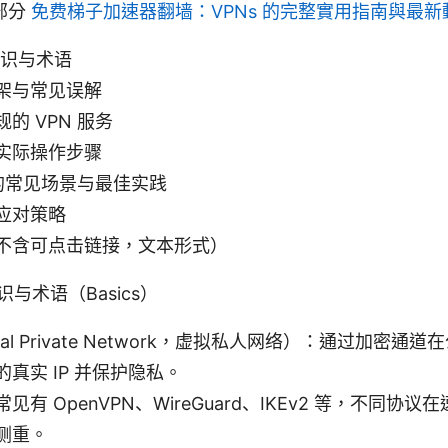
部分
免费梯子加速器翻墙：VPNs 的完整實用指南與最新
知识与术语
架与常见误解
的 VPN 服务
实际操作步骤
 的常见场景与最佳实践
应对策略
不含可点击链接，文本形式）
识与术语（Basics）
tual Private Network，虚拟私人网络）：通过加密通
真实 IP 并保护隐私。
见有 OpenVPN、WireGuard、IKEv2 等，不同协
侧重。