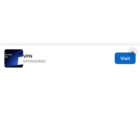
×
VPN
Visit
SPONSORED
IN Canada LLC
1201 Third Avenue
Seattle, WA, 98101
US
contact@in-canada.org
+1-617-555-0141
About
Privacy Policy
Terms of Use