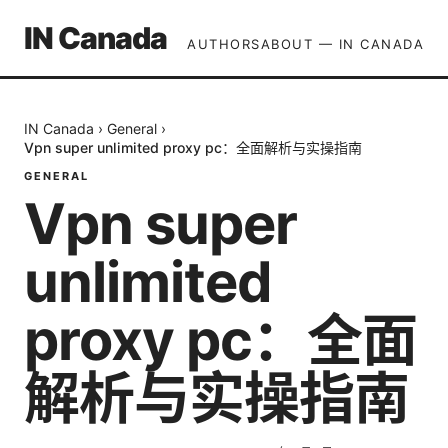
IN Canada
AUTHORS
ABOUT — IN CANADA
IN Canada
›
General
›
Vpn super unlimited proxy pc：全面解析与实操指南
GENERAL
Vpn super
unlimited
proxy pc：全面
解析与实操指南