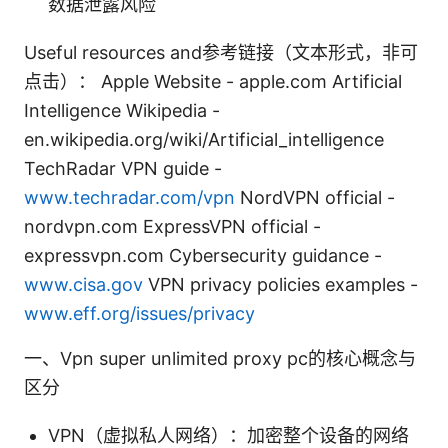
数据泄露风险
Useful resources and参考链接（文本形式，非可
点击）： Apple Website - apple.com Artificial
Intelligence Wikipedia -
en.wikipedia.org/wiki/Artificial_intelligence
TechRadar VPN guide -
www.techradar.com/vpn
NordVPN official -
nordvpn.com ExpressVPN official -
expressvpn.com Cybersecurity guidance -
www.cisa.gov
VPN privacy policies examples -
www.eff.org/issues/privacy
一、Vpn super unlimited proxy pc的核心概念与
区分
VPN（虚拟私人网络）：加密整个设备的网络