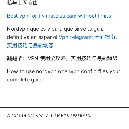
私与上网自由
Best vpn for tivimate stream without limits
Nordvpn que es y para que sirve tu guia
definitiva en espanol
Vpn telegram: 全面指南、
实用技巧与最新动态
翻翻墙：VPN 使用全攻略，实用技巧与最新趋势
How to use nordvpn openvpn config files your
complete guide
© 2026 IN CANADA. ALL RIGHTS RESERVED.