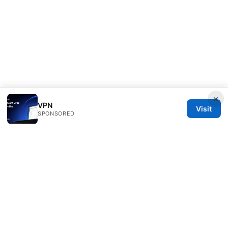
×
VPN
Visit
SPONSORED
IN Canada LLC
1201 Third Avenue
Seattle, WA, 98101
US
contact@in-canada.org
+1-617-555-0141
About
Privacy Policy
Terms of Use