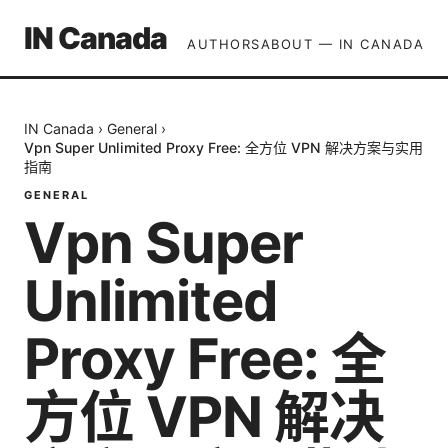
IN Canada
AUTHORS
ABOUT — IN CANADA
IN Canada
›
General
›
Vpn Super Unlimited Proxy Free: 全方位 VPN 解决方案与实用
指南
GENERAL
Vpn Super
Unlimited
Proxy Free: 全
方位 VPN 解决