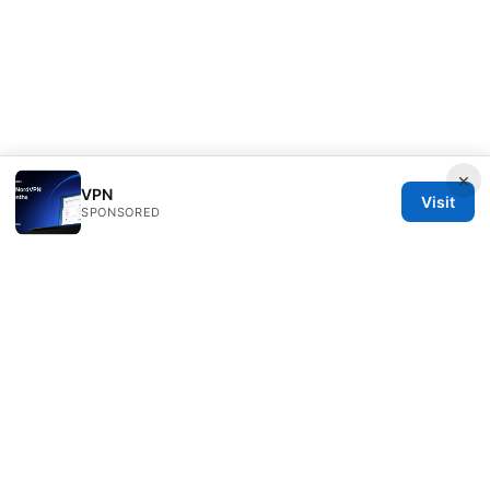
×
VPN
Visit
SPONSORED
IN Canada LLC
1201 Third Avenue
Seattle, WA, 98101
US
contact@in-canada.org
+1-617-555-0141
About
Privacy Policy
Terms of Use