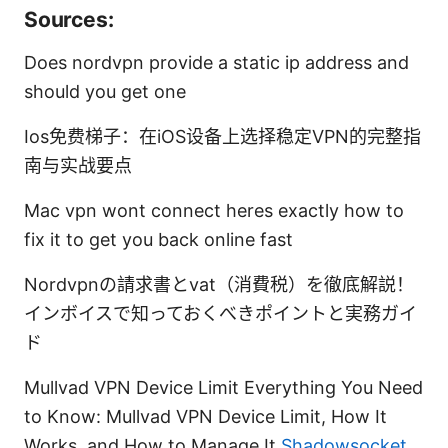
Sources:
Does nordvpn provide a static ip address and
should you get one
Ios免费梯子：在iOS设备上选择稳定VPN的完整指
南与实战要点
Mac vpn wont connect heres exactly how to
fix it to get you back online fast
Nordvpnの請求書とvat（消費税）を徹底解説！
インボイスで知っておくべきポイントと実務ガイ
ド
Mullvad VPN Device Limit Everything You Need
to Know: Mullvad VPN Device Limit, How It
Works, and How to Manage It
Shadowsocket