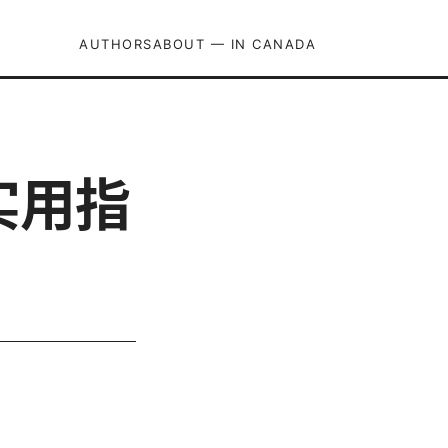
AUTHORS
ABOUT — IN CANADA
实用指