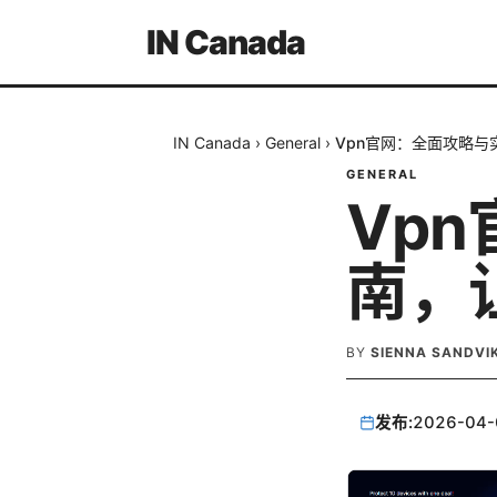
IN Canada
IN Canada
›
General
›
Vpn官网：全面攻略
GENERAL
Vp
南，
BY
SIENNA SANDVI
发布:
2026-04-