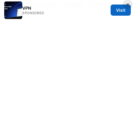
×
Vpn多平台 实用指南：设备覆盖、跨平台配置与安
VPN
Visit
全优化
SPONSORED
© 2026 IN CANADA. ALL RIGHTS RESERVED.
IN Canada LLC
1201 Third Avenue
Seattle, WA, 98101
US
contact@in-canada.org
+1-617-555-0141
About
Privacy Policy
Terms of Use