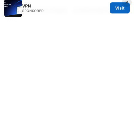
×
VPN
Visit
12. 如果遇到技术错误，应该如何联系支
SPONSORED
持？
优先查看官方帮助文档与常见问题页面，若问题仍
未解决，可以通过应用内的客服入口、官方网站的
联系我们页面或邮箱获取技术支持。
Vpn 功能
© 2026 IN CANADA. ALL RIGHTS RESERVED.
IN Canada LLC
1201 Third Avenue
Seattle, WA, 98101