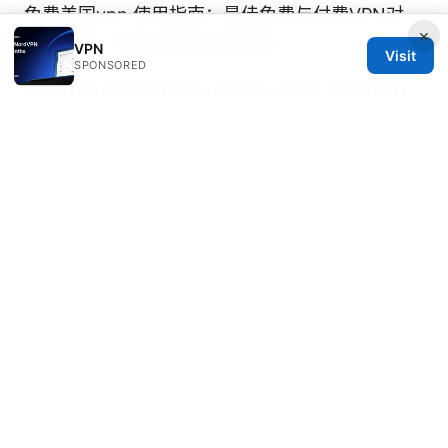
免费美国vpn 使用指南：最佳免费与付费VPN对
×
比、速度、隐私与绕过地理限制
VPN
Visit
SPONSORED
Nordvpn dedicated ip review 2026: NordVPN
Dedicated IP, Availability, Pricing, Setup &
Performance
Vpn from china free 在中国可用的免费VPN完整
指南与评测
快连vpn加速器：全方位解锁网络新体
验，VPN选型与实战指南
Vpn in China so funktionierts wirklich und
welche Anbieter im Jahr 2026 am besten sind