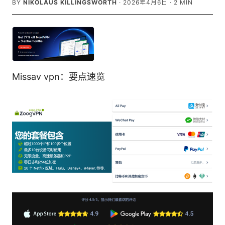
BY
NIKOLAUS KILLINGSWORTH
·
2026年4月6日
·
2
MIN
Missav vpn：要点速览