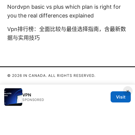
Nordvpn basic vs plus which plan is right for
you the real differences explained
Vpn排行榜：全面比较与最佳选择指南，含最新数
据与实用技巧
© 2026 IN CANADA. ALL RIGHTS RESERVED.
×
VPN
Visit
SPONSORED
IN Canada LLC
1201 Third Avenue
Seattle, WA, 98101