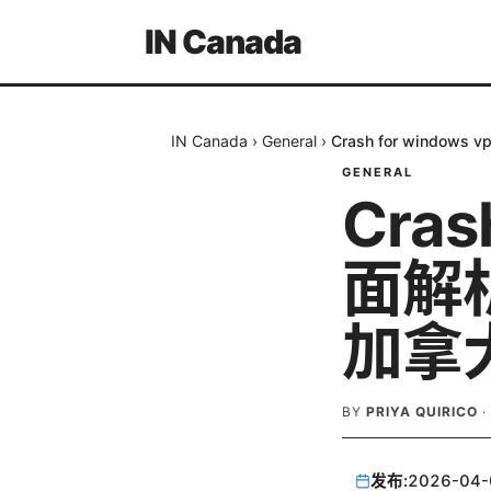
IN Canada
IN Canada
›
General
›
Crash for win
GENERAL
Cras
面解
加拿
BY
PRIYA QUIRICO
·
发布:
2026-04-