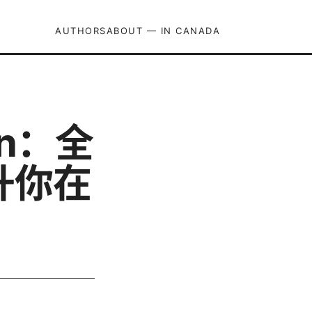
AUTHORS
ABOUT — IN CANADA
vpn：全
升你在