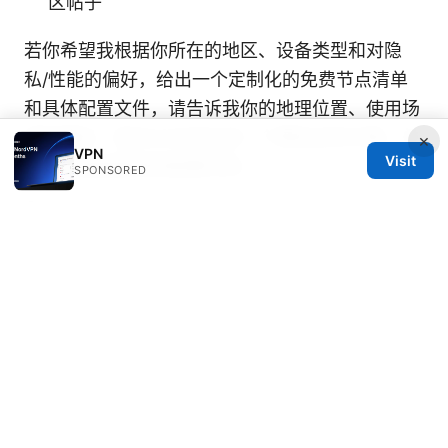
区帖子
若你希望我根据你所在的地区、设备类型和对隐
私/性能的偏好，给出一个定制化的免费节点清单
和具体配置文件，请告诉我你的地理位置、使用场
景和偏好，我可以为你生成一个更贴合的方案，并
×
VPN
Visit
给出可直接使用的配置范例。
SPONSORED
Sources:
Aura vpn on computer your complete guide to
secure browsing
海外アプリをvpnでダウンロードする方法：地域
制を回避する最新ガイド
Clash下载：全面指南、
安装与使用技巧、以及VPN对比与常见问题
Online vpn for microsoft edge