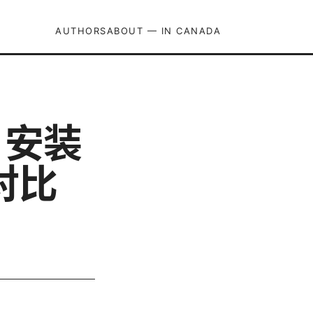
AUTHORS
ABOUT — IN CANADA
、安装
对比