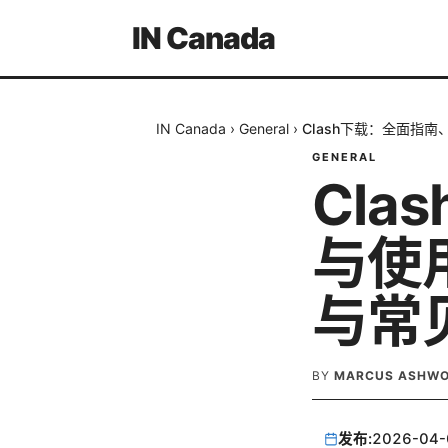
IN Canada
IN Canada
›
General
›
Clash下载：全面指
GENERAL
Cl
与使
与常
BY
MARCUS ASHW
发布:
2026-04-