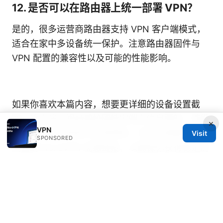
12. 是否可以在路由器上统一部署 VPN？
是的，很多运营商路由器支持 VPN 客户端模式，
适合在家中多设备统一保护。注意路由器固件与
VPN 配置的兼容性以及可能的性能影响。
如果你喜欢本篇内容，想要更详细的设备设置截
图、逐步演示视频或校园特定端点信息更新，请继
×
VPN
续关注我们的频道与文章更新。记得在需要时使用
Visit
SPONSORED
上面的 NordVPN 优惠链接，以确保你获得稳定的
连接和应有的隐私保护。
台大医院VPN使用指
南：在加拿大访问台湾资源、保护隐私、选择VPN
与速度测试与价格对比
薄荷vpn在2025年的完整评测：功能、隐私、速度