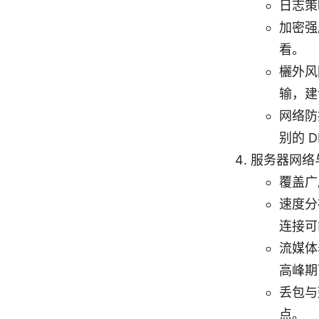
日志策
加密强
看。
欐外风
输，建
网络防
别的 D
服务器网络
覆盖广
速度分
连接可
流媒体
高峰期
丢包与
点。