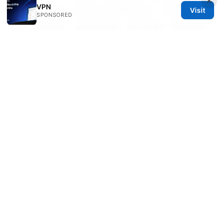
×
VPN
你的使用场景（例如主要在哪些地区、是否需要解
Visit
SPONSORED
锁某些流媒体、设备数量等）给你定制一份更聚焦
的服务器与配置清单。
八 爪 鱼 vpn 破解：为何不可行、合法替代方案与
完整 VPN 使用指南（2025 更新）
Express vpn
from china 在中国如何使用的全面指南：设置、
稳定性、隐私保护与常见问题
© 2026 IN CANADA. ALL RIGHTS RESERVED.
IN Canada LLC
1201 Third Avenue
Seattle, WA, 98101