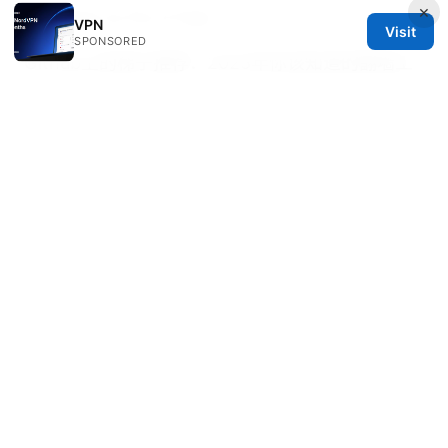
×
and How to Fix It Fast
VPN
Visit
SPONSORED
Github上的梯子推荐：2025年你该知道的翻墙工
具指南—VPN对比、隐私、速度与实操要点
路由器设置 ⭐ vpn：保姆级教程，让全家设备安全
上 路由器VPN全家覆盖、家庭网络隐私保护、路
由器固件安全加固
国外怎么访问国内网站：快速指南、工具对比与实
用技巧
翻墙app：VPN、代理与隐私全方位指南，
2026年最新实用要点与对比
© 2026 IN CANADA. ALL RIGHTS RESERVED.