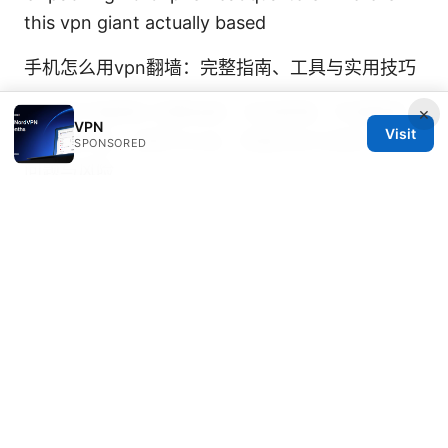
this vpn giant actually based
手机怎么用vpn翻墙：完整指南、工具与实用技巧
Vpn客户端源码 完整指南：实现原理、开源框架、
×
VPN
Visit
跨平台开发、加密与认证、性能优化与测试、常见
SPONSORED
问题与风险
庚 欣 动物 医院的评论：esim 终极指南 告别实体
卡，拥抱全球畅联新时代！VPN 使用与全球连接
安全攻略
Vpn planet vpn：全面指南与最新数
据，提升上网安全与隐私
Udm Pro and NordVPN How To Secure Your
Network Like A Pro: Fast, Practical Guide To
Create A Bulletproof Home Setup