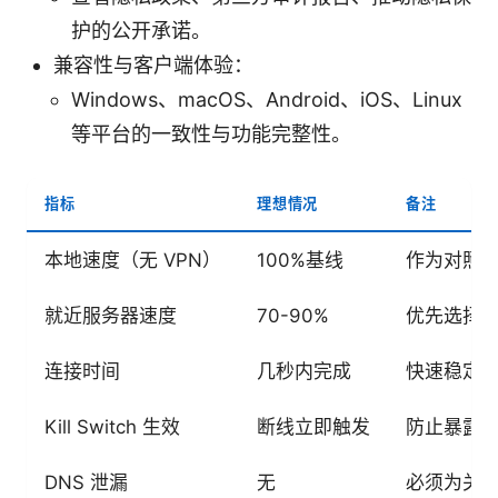
护的公开承诺。
兼容性与客户端体验：
Windows、macOS、Android、iOS、Linux
等平台的一致性与功能完整性。
指标
理想情况
备注
本地速度（无 VPN）
100%基线
作为对照
就近服务器速度
70-90%
优先选择
连接时间
几秒内完成
快速稳定
Kill Switch 生效
断线立即触发
防止暴露
DNS 泄漏
无
必须为关