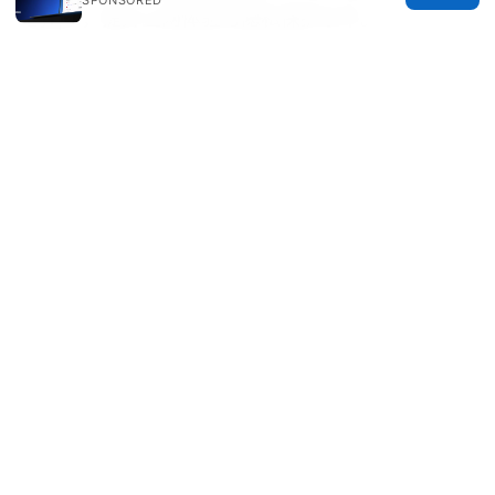
鸥vpn，提升上网体验与隐私保护水平。
公司 如何 申请 vpn 的完整指南：企业级 vpn 申
请、部署、合规要点 与 成本对比
© 2026 IN CANADA. ALL RIGHTS RESERVED.
IN Canada LLC
1201 Third Avenue
Seattle, WA, 98101
US
contact@in-canada.org
+1-617-555-0141
About
Privacy Policy
Terms of Use